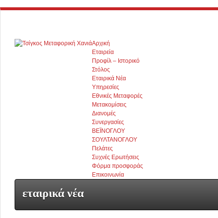
Αρχική
Εταιρεία
Προφίλ – Ιστορικό
Στόλος
Εταιρικά Νέα
Υπηρεσίες
Εθνικές Μεταφορές
Μετακομίσεις
Διανομές
Συνεργασίες
ΒΕΪΝΟΓΛΟΥ
ΣΟΥΛΤΑΝΟΓΛΟΥ
Πελάτες
Συχνές Ερωτήσεις
Φόρμα προσφοράς
Επικοινωνία
εταιρικά νέα